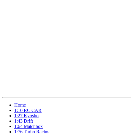
Home
1:10 RC CAR
1:27 Kyosho
1:43 Dr!ft
1:64 Matchbox
1:76 Turbo Racing