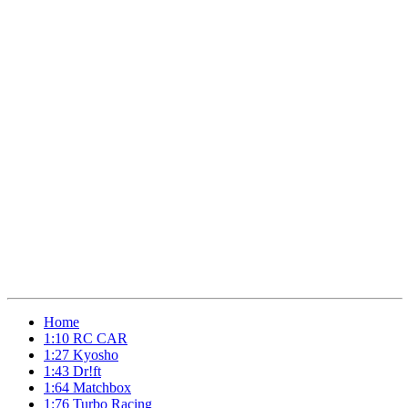
Home
1:10 RC CAR
1:27 Kyosho
1:43 Dr!ft
1:64 Matchbox
1:76 Turbo Racing